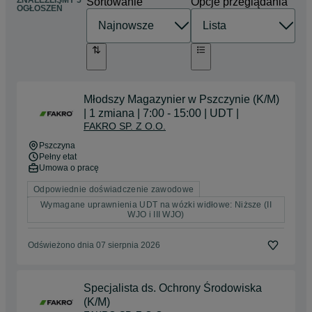
ZNALEŹLIŚMY 5
Sortowanie
Opcje przeglądania
OGŁOSZEŃ
Młodszy Magazynier w Pszczynie (K/M)
| 1 zmiana | 7:00 - 15:00 | UDT |
FAKRO SP. Z O.O.
Pszczyna
Pełny etat
Umowa o pracę
Odpowiednie doświadczenie zawodowe
Wymagane uprawnienia UDT na wózki widłowe: Niższe (II
WJO i III WJO)
Odświeżono dnia 07 sierpnia 2026
Specjalista ds. Ochrony Środowiska
(K/M)