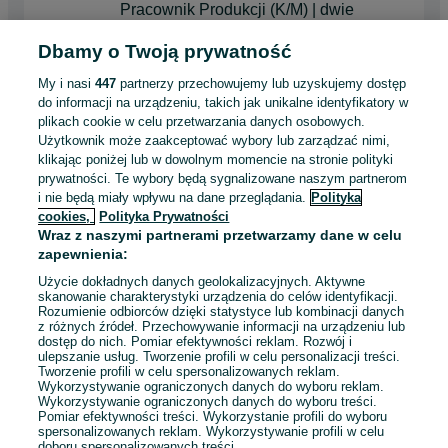
Pracownik Produkcji (K/M) | dwie
zmiany | Nowy Sącz
FAKRO SP. Z O.O.
Dbamy o Twoją prywatność
Nowy Sącz
My i nasi
447
partnerzy przechowujemy lub uzyskujemy dostęp
Pełny etat
do informacji na urządzeniu, takich jak unikalne identyfikatory w
Umowa o pracę
plikach cookie w celu przetwarzania danych osobowych.
Doświadczenie nie jest wymagane
Użytkownik może zaakceptować wybory lub zarządzać nimi,
klikając poniżej lub w dowolnym momencie na stronie polityki
Dyspozycyjność: Praca zmianowa
prywatności. Te wybory będą sygnalizowane naszym partnerom
i nie będą miały wpływu na dane przeglądania.
Polityka
Odświeżono dnia 04 sierpnia 2026
cookies,
Polityka Prywatności
Wraz z naszymi partnerami przetwarzamy dane w celu
zapewnienia:
Magazynier w Rusocinie | FAKRO | UDT
Użycie dokładnych danych geolokalizacyjnych. Aktywne
| 1 zmiana | 7 - 15 |
skanowanie charakterystyki urządzenia do celów identyfikacji.
FAKRO SP. Z O.O.
Rozumienie odbiorców dzięki statystyce lub kombinacji danych
z różnych źródeł. Przechowywanie informacji na urządzeniu lub
Rusocin
dostęp do nich. Pomiar efektywności reklam. Rozwój i
Pełny etat
ulepszanie usług. Tworzenie profili w celu personalizacji treści.
Umowa o pracę
Tworzenie profili w celu spersonalizowanych reklam.
Wykorzystywanie ograniczonych danych do wyboru reklam.
Odpowiednie doświadczenie zawodowe
Wykorzystywanie ograniczonych danych do wyboru treści.
Pomiar efektywności treści. Wykorzystanie profili do wyboru
Wymagane uprawnienia UDT na wózki widłowe: Niższe (II
spersonalizowanych reklam. Wykorzystywanie profili w celu
WJO i III WJO)
doboru spersonalizowanych treści.